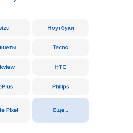
eizu
Ноутбуки
ншеты
Tecno
ckview
HTC
ePlus
Philips
e Pixel
Еще...