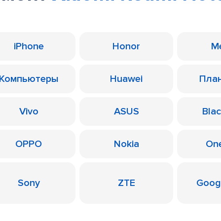
iPhone
Honor
M
Компьютеры
Huawei
Пла
Vivo
ASUS
Bla
OPPO
Nokia
On
Sony
ZTE
Googl