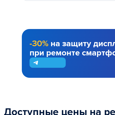
-30%
на защиту дисп
при ремонте смартф
Доступные цены на р