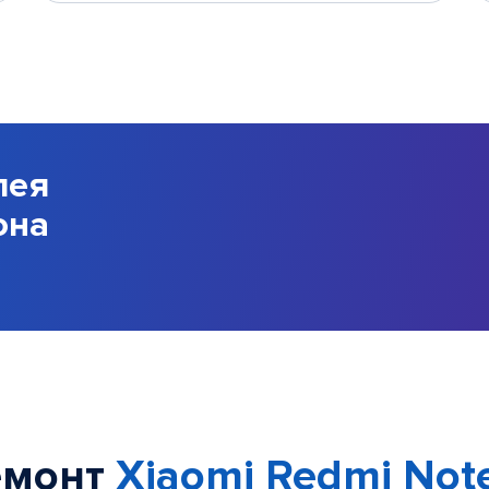
лея
она
емонт
Xiaomi Redmi Note