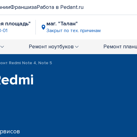
ании
Франшиза
Работа в Pedant.ru
ая площадь"
маг. "Талан"
8-01
Закрыт по тех. причинам
Ремонт
ноутбуков
Ремонт
план
онт Redmi Note 4, Note 5
Redmi
ервисов