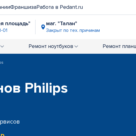
ании
Франшиза
Работа в Pedant.ru
ая площадь"
маг. "Талан"
8-01
Закрыт по тех. причинам
Ремонт
ноутбуков
Ремонт
план
ps
ов Philips
ервисов