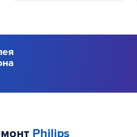
лея
она
емонт
Philips