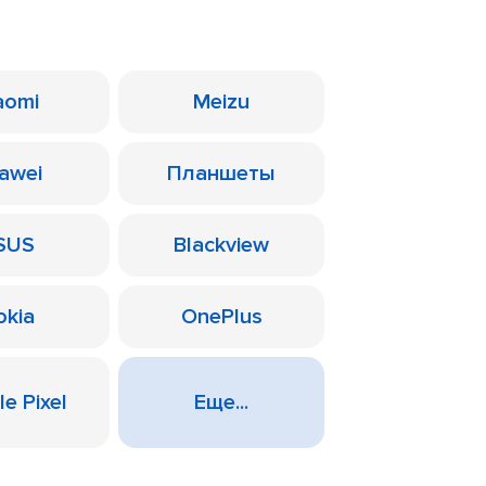
aomi
Meizu
awei
Планшеты
SUS
Blackview
okia
OnePlus
e Pixel
Еще...