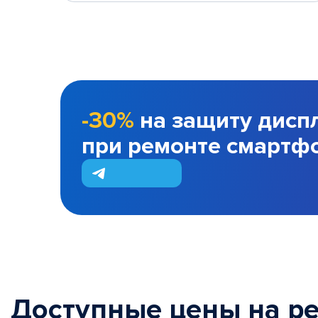
-30%
на защиту дисп
при ремонте смартф
Доступные цены на р