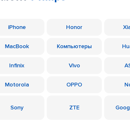
iPhone
Honor
Xi
MacBook
Компьютеры
Hu
Infinix
Vivo
A
Motorola
OPPO
N
Sony
ZTE
Googl