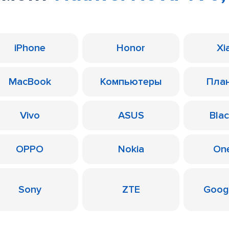
iPhone
Honor
Xi
MacBook
Компьютеры
Пла
Vivo
ASUS
Bla
OPPO
Nokia
On
Sony
ZTE
Googl