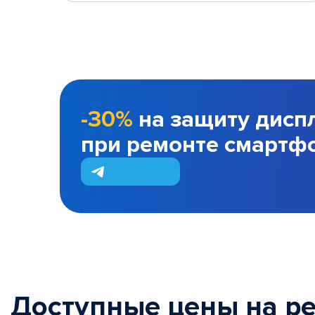
-30%
на защиту дисп
при ремонте смартф
Доступные цены на р