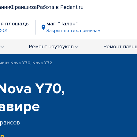
ании
Франшиза
Работа в Pedant.ru
ая площадь"
маг. "Талан"
8-01
Закрыт по тех. причинам
Ремонт
ноутбуков
Ремонт
план
монт Nova Y70, Nova Y72
Nova Y70,
мавире
ервисов