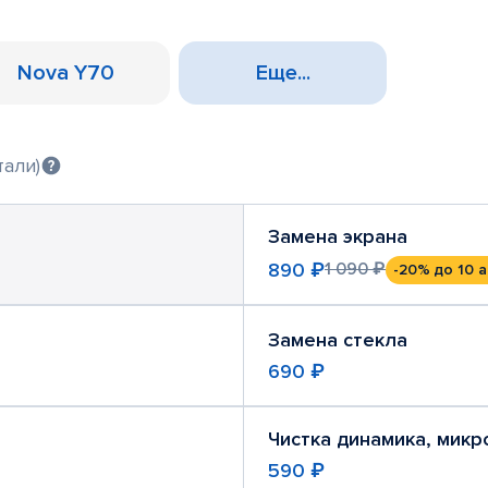
Nova Y70
Еще...
тали)
Замена экрана
890 ₽
1 090 ₽
-20%
до 10 а
Замена стекла
690 ₽
Чистка динамика, мик
590 ₽