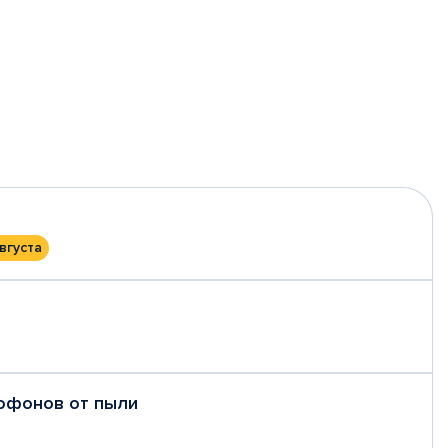
вгуста
рофонов от пыли