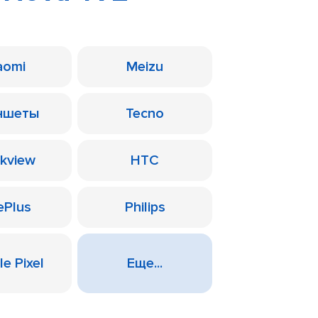
aomi
Meizu
ншеты
Tecno
ckview
HTC
ePlus
Philips
e Pixel
Еще...