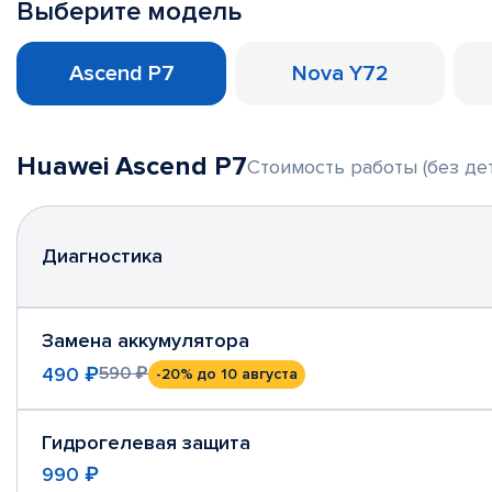
Выберите модель
Ascend P7
Nova Y72
Huawei Ascend P7
Стоимость работы (без де
Диагностика
Замена аккумулятора
490 ₽
590 ₽
-20%
до 10 августа
Гидрогелевая защита
990 ₽