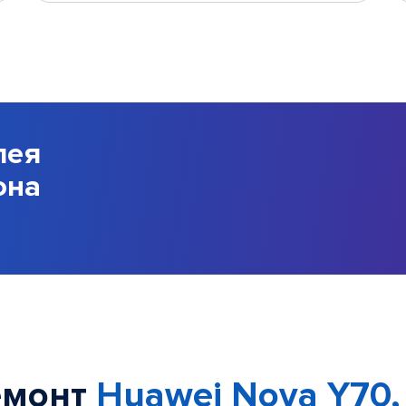
лея
она
емонт
Huawei Nova Y70,