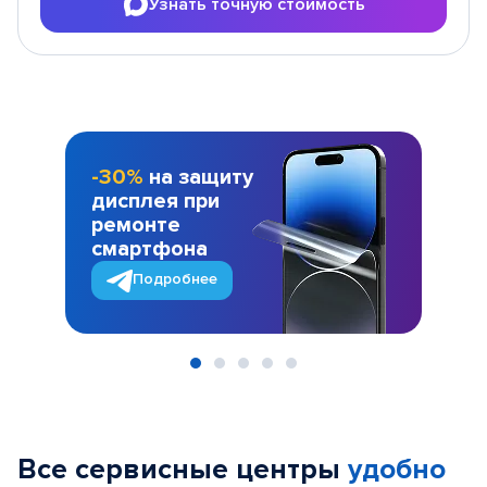
Узнать точную стоимость
-30%
на защиту
дисплея при
ремонте
смартфона
Подробнее
Item
1
of
Все сервисные центры
удобно
5