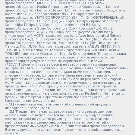
правообладатель MEIZU TECHNOLOGY CO., LTD.; Nokia -
правообладатель Nokia Corporation (Нокиа Корпорейшн); Lenovo -
правообладатель Lenovo (Beijing) Limited; Xiaomi - правообладатель
Xiaomi Inc.; ZTE - правообладатель ZTE Corporation; HTC -
правообладатель HTC CORPORATION (Эйч-Ти-Си КОРПОРЕЙШН); LG -
правообладатель LG Corp. (ЭлДжи Корп.); Philips - правообладатель
Koninklijke Philips N.V. (Конинклийке Филипс Н.В.); Sony -
правообладатель Sony Corporation (Сони Корпорейшн); ASUS -
правообладатель ASUSTeK Computer Inc. (Асустек Компьютер
Инкорпорейшн); ACER - правообладатель Acer Incorporated (Эйсер
Инкорпорейтед); DELL - правообладатель Dell Inc.(Делл Инк.); HP -
правообладатель HP Hewlett-Packard Group LLC (ЭйчПи Хьюлетт
Паккард Груп ЛЛК); Toshiba - правообладатель KABUSHIKI KAISHA
TOSHIBA, also trading as Toshiba Corporation (КАБУШИКИ КАЙША
ТОШИБА также торгующая как Тосиба Корпорейшн). Товарные знаки
используется с целью описания товара, в отношении которых
производятся услуги по ремонту сервисными центрами
«PEDANT».Услуги оказываются в неавторизованных сервисных
центрах «PEDANT», не связанными с компаниями Правообладателями
товарных знаков и/или с ее официальными представителями в
отношении товаров, которые уже были введены в гражданский
оборот в смысле статьи 1487 ГК РФ ** - время ремонта, срок гарантии
могут меняться в зависимости от модели устройства и сложности
проводимых работ Информация о соответствующих моделях и
комплектациях и их наличии, ценах, возможных выгодах и условиях
приобретения доступна в сервисных центрах Pedant.ru. Не является
публичной офертой. Оферта на сервисное обслуживание
Застрахованного имущества
— СЦ не является уполномоченной организацией продавца,
импортера, изготовителя.
— СЦ "Педант" не является авторизованным сервис центром.
— Обозначение используется не с целью индивидуализации
соответствующих услуг по ремонту и введения посетителей в
заблуждение, а с целью информирования потребителей о
предоставляемых услугах в отношении техники правообладателей.
Вся информация на сайте носит исключительно информационный
характер.