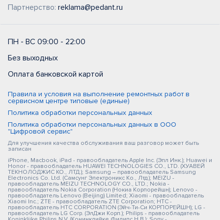
Партнерство:
reklama@pedant.ru
ПН - ВС 09:00 - 22:00
Без выходных
Оплата банковской картой
Правила и условия на выполнение ремонтных работ в
сервисном центре типовые (единые)
Политика обработки персональных данных
Политика обработки персональных данных в ООО
"Цифровой сервис"
Для улучшения качества обслуживания ваш разговор может быть
записан
iPhone, Macbook, iPad - правообладатель Apple Inc. (Эпл Инк.); Huawei и
Honor - правообладатель HUAWEI TECHNOLOGIES CO., LTD. (ХУАВЕЙ
ТЕКНОЛОДЖИС КО., ЛТД.); Samsung – правообладатель Samsung
Electronics Co. Ltd. (Самсунг Электроникс Ко., Лтд.); MEIZU -
правообладатель MEIZU TECHNOLOGY CO., LTD.; Nokia -
правообладатель Nokia Corporation (Нокиа Корпорейшн); Lenovo -
правообладатель Lenovo (Beijing) Limited; Xiaomi - правообладатель
Xiaomi Inc.; ZTE - правообладатель ZTE Corporation; HTC -
правообладатель HTC CORPORATION (Эйч-Ти-Си КОРПОРЕЙШН); LG -
правообладатель LG Corp. (ЭлДжи Корп.); Philips - правообладатель
Koninklijke Philips N.V. (Конинклийке Филипс Н.В.); Sony -