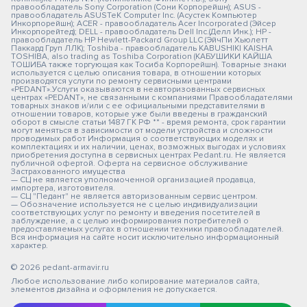
правообладатель Sony Corporation (Сони Корпорейшн); ASUS -
правообладатель ASUSTeK Computer Inc. (Асустек Компьютер
Инкорпорейшн); ACER - правообладатель Acer Incorporated (Эйсер
Инкорпорейтед); DELL - правообладатель Dell Inc.(Делл Инк.); HP -
правообладатель HP Hewlett-Packard Group LLC (ЭйчПи Хьюлетт
Паккард Груп ЛЛК); Toshiba - правообладатель KABUSHIKI KAISHA
TOSHIBA, also trading as Toshiba Corporation (КАБУШИКИ КАЙША
ТОШИБА также торгующая как Тосиба Корпорейшн). Товарные знаки
используется с целью описания товара, в отношении которых
производятся услуги по ремонту сервисными центрами
«PEDANT».Услуги оказываются в неавторизованных сервисных
центрах «PEDANT», не связанными с компаниями Правообладателями
товарных знаков и/или с ее официальными представителями в
отношении товаров, которые уже были введены в гражданский
оборот в смысле статьи 1487 ГК РФ ** - время ремонта, срок гарантии
могут меняться в зависимости от модели устройства и сложности
проводимых работ Информация о соответствующих моделях и
комплектациях и их наличии, ценах, возможных выгодах и условиях
приобретения доступна в сервисных центрах Pedant.ru. Не является
публичной офертой. Оферта на сервисное обслуживание
Застрахованного имущества
— СЦ не является уполномоченной организацией продавца,
импортера, изготовителя.
— СЦ "Педант" не является авторизованным сервис центром.
— Обозначение используется не с целью индивидуализации
соответствующих услуг по ремонту и введения посетителей в
заблуждение, а с целью информирования потребителей о
предоставляемых услугах в отношении техники правообладателей.
Вся информация на сайте носит исключительно информационный
характер.
© 2026 pedant-armavir.ru
Любое использование либо копирование материалов сайта,
элементов дизайна и оформления не допускается.