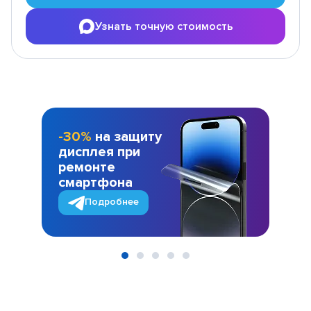
Узнать точную стоимость
-30%
на защиту
дисплея при
ремонте
смартфона
Подробнее
Item
1
of