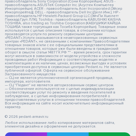
правообладатель Sony Corporation (Сони Корпорейшн); ASUS -
правообладатель ASUSTeK Computer Inc. (Асустек Компьютер
Инкорпорейшн); ACER - правообладатель Acer Incorporated (Эйсер
Инкорпорейтед); DELL - правообладатель Dell Inc.(Делл Инк.); HP -
правообладатель HP Hewlett-Packard Group LLC (ЭйчПи Хьюлетт
Паккард Груп ЛЛК); Toshiba - правообладатель KABUSHIKI KAISHA
TOSHIBA, also trading as Toshiba Corporation (КАБУШИКИ КАЙША
ТОШИБА также торгующая как Тосиба Корпорейшн). Товарные знаки
используется с целью описания товара, в отношении которых
производятся услуги по ремонту сервисными центрами
«PEDANT».Услуги оказываются в неавторизованных сервисных
центрах «PEDANT», не связанными с компаниями Правообладателями
товарных знаков и/или с ее официальными представителями в
отношении товаров, которые уже были введены в гражданский
оборот в смысле статьи 1487 ГК РФ ** - время ремонта, срок гарантии
могут меняться в зависимости от модели устройства и сложности
проводимых работ Информация о соответствующих моделях и
комплектациях и их наличии, ценах, возможных выгодах и условиях
приобретения доступна в сервисных центрах Pedant.ru. Не является
публичной офертой. Оферта на сервисное обслуживание
Застрахованного имущества
— СЦ не является уполномоченной организацией продавца,
импортера, изготовителя.
— СЦ "Педант" не является авторизованным сервис центром.
— Обозначение используется не с целью индивидуализации
соответствующих услуг по ремонту и введения посетителей в
заблуждение, а с целью информирования потребителей о
предоставляемых услугах в отношении техники правообладателей.
Вся информация на сайте носит исключительно информационный
характер.
© 2026 pedant-armavir.ru
Любое использование либо копирование материалов сайта,
элементов дизайна и оформления не допускается.