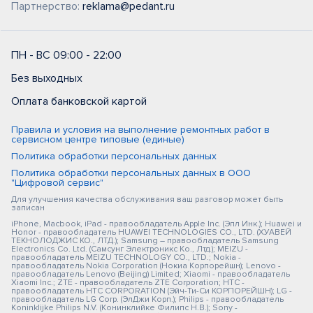
Партнерство:
reklama@pedant.ru
ПН - ВС 09:00 - 22:00
Без выходных
Оплата банковской картой
Правила и условия на выполнение ремонтных работ в
сервисном центре типовые (единые)
Политика обработки персональных данных
Политика обработки персональных данных в ООО
"Цифровой сервис"
Для улучшения качества обслуживания ваш разговор может быть
записан
iPhone, Macbook, iPad - правообладатель Apple Inc. (Эпл Инк.); Huawei и
Honor - правообладатель HUAWEI TECHNOLOGIES CO., LTD. (ХУАВЕЙ
ТЕКНОЛОДЖИС КО., ЛТД.); Samsung – правообладатель Samsung
Electronics Co. Ltd. (Самсунг Электроникс Ко., Лтд.); MEIZU -
правообладатель MEIZU TECHNOLOGY CO., LTD.; Nokia -
правообладатель Nokia Corporation (Нокиа Корпорейшн); Lenovo -
правообладатель Lenovo (Beijing) Limited; Xiaomi - правообладатель
Xiaomi Inc.; ZTE - правообладатель ZTE Corporation; HTC -
правообладатель HTC CORPORATION (Эйч-Ти-Си КОРПОРЕЙШН); LG -
правообладатель LG Corp. (ЭлДжи Корп.); Philips - правообладатель
Koninklijke Philips N.V. (Конинклийке Филипс Н.В.); Sony -