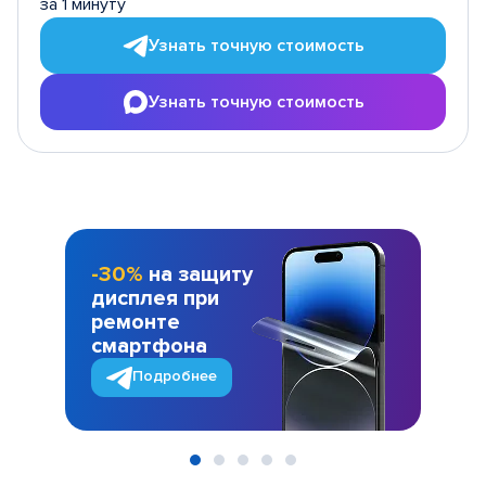
за 1 минуту
Узнать точную стоимость
Узнать точную стоимость
-30%
на защиту
дисплея при
ремонте
смартфона
Подробнее
Item