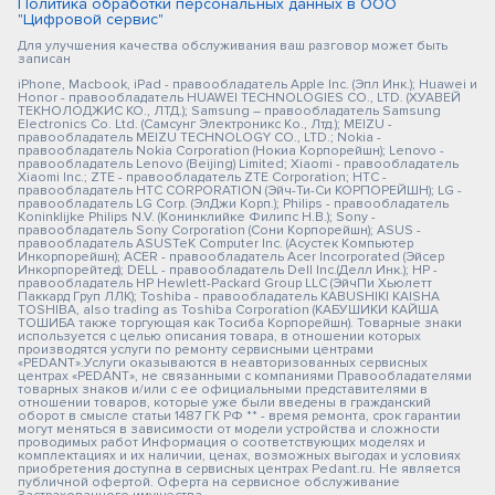
Политика обработки персональных данных в ООО
"Цифровой сервис"
Для улучшения качества обслуживания ваш разговор может быть
записан
iPhone, Macbook, iPad - правообладатель Apple Inc. (Эпл Инк.); Huawei и
Honor - правообладатель HUAWEI TECHNOLOGIES CO., LTD. (ХУАВЕЙ
ТЕКНОЛОДЖИС КО., ЛТД.); Samsung – правообладатель Samsung
Electronics Co. Ltd. (Самсунг Электроникс Ко., Лтд.); MEIZU -
правообладатель MEIZU TECHNOLOGY CO., LTD.; Nokia -
правообладатель Nokia Corporation (Нокиа Корпорейшн); Lenovo -
правообладатель Lenovo (Beijing) Limited; Xiaomi - правообладатель
Xiaomi Inc.; ZTE - правообладатель ZTE Corporation; HTC -
правообладатель HTC CORPORATION (Эйч-Ти-Си КОРПОРЕЙШН); LG -
правообладатель LG Corp. (ЭлДжи Корп.); Philips - правообладатель
Koninklijke Philips N.V. (Конинклийке Филипс Н.В.); Sony -
правообладатель Sony Corporation (Сони Корпорейшн); ASUS -
правообладатель ASUSTeK Computer Inc. (Асустек Компьютер
Инкорпорейшн); ACER - правообладатель Acer Incorporated (Эйсер
Инкорпорейтед); DELL - правообладатель Dell Inc.(Делл Инк.); HP -
правообладатель HP Hewlett-Packard Group LLC (ЭйчПи Хьюлетт
Паккард Груп ЛЛК); Toshiba - правообладатель KABUSHIKI KAISHA
TOSHIBA, also trading as Toshiba Corporation (КАБУШИКИ КАЙША
ТОШИБА также торгующая как Тосиба Корпорейшн). Товарные знаки
используется с целью описания товара, в отношении которых
производятся услуги по ремонту сервисными центрами
«PEDANT».Услуги оказываются в неавторизованных сервисных
центрах «PEDANT», не связанными с компаниями Правообладателями
товарных знаков и/или с ее официальными представителями в
отношении товаров, которые уже были введены в гражданский
оборот в смысле статьи 1487 ГК РФ ** - время ремонта, срок гарантии
могут меняться в зависимости от модели устройства и сложности
проводимых работ Информация о соответствующих моделях и
комплектациях и их наличии, ценах, возможных выгодах и условиях
приобретения доступна в сервисных центрах Pedant.ru. Не является
публичной офертой. Оферта на сервисное обслуживание