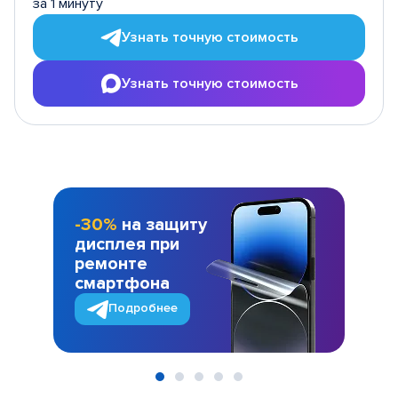
за 1 минуту
Узнать точную стоимость
Узнать точную стоимость
-30%
на защиту
дисплея при
ремонте
смартфона
Подробнее
Item