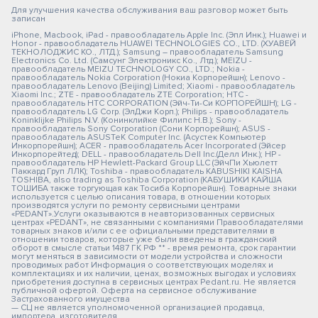
Для улучшения качества обслуживания ваш разговор может быть
записан
iPhone, Macbook, iPad - правообладатель Apple Inc. (Эпл Инк.); Huawei и
Honor - правообладатель HUAWEI TECHNOLOGIES CO., LTD. (ХУАВЕЙ
ТЕКНОЛОДЖИС КО., ЛТД.); Samsung – правообладатель Samsung
Electronics Co. Ltd. (Самсунг Электроникс Ко., Лтд.); MEIZU -
правообладатель MEIZU TECHNOLOGY CO., LTD.; Nokia -
правообладатель Nokia Corporation (Нокиа Корпорейшн); Lenovo -
правообладатель Lenovo (Beijing) Limited; Xiaomi - правообладатель
Xiaomi Inc.; ZTE - правообладатель ZTE Corporation; HTC -
правообладатель HTC CORPORATION (Эйч-Ти-Си КОРПОРЕЙШН); LG -
правообладатель LG Corp. (ЭлДжи Корп.); Philips - правообладатель
Koninklijke Philips N.V. (Конинклийке Филипс Н.В.); Sony -
правообладатель Sony Corporation (Сони Корпорейшн); ASUS -
правообладатель ASUSTeK Computer Inc. (Асустек Компьютер
Инкорпорейшн); ACER - правообладатель Acer Incorporated (Эйсер
Инкорпорейтед); DELL - правообладатель Dell Inc.(Делл Инк.); HP -
правообладатель HP Hewlett-Packard Group LLC (ЭйчПи Хьюлетт
Паккард Груп ЛЛК); Toshiba - правообладатель KABUSHIKI KAISHA
TOSHIBA, also trading as Toshiba Corporation (КАБУШИКИ КАЙША
ТОШИБА также торгующая как Тосиба Корпорейшн). Товарные знаки
используется с целью описания товара, в отношении которых
производятся услуги по ремонту сервисными центрами
«PEDANT».Услуги оказываются в неавторизованных сервисных
центрах «PEDANT», не связанными с компаниями Правообладателями
товарных знаков и/или с ее официальными представителями в
отношении товаров, которые уже были введены в гражданский
оборот в смысле статьи 1487 ГК РФ ** - время ремонта, срок гарантии
могут меняться в зависимости от модели устройства и сложности
проводимых работ Информация о соответствующих моделях и
комплектациях и их наличии, ценах, возможных выгодах и условиях
приобретения доступна в сервисных центрах Pedant.ru. Не является
публичной офертой. Оферта на сервисное обслуживание
Застрахованного имущества
— СЦ не является уполномоченной организацией продавца,
импортера, изготовителя.