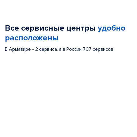
Item
1
of
Все сервисные центры
удобно
5
расположены
В Армавире - 2 сервиса, а в России 707 сервисов