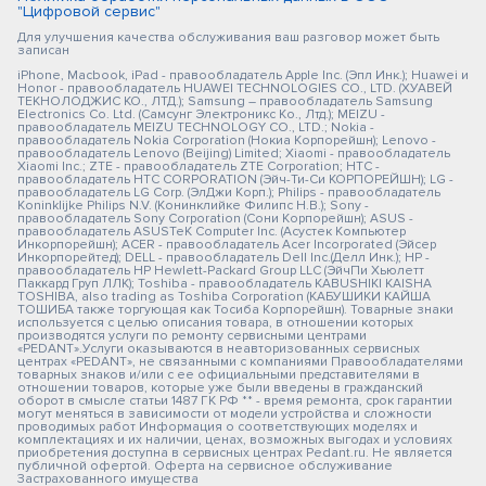
"Цифровой сервис"
Для улучшения качества обслуживания ваш разговор может быть
записан
iPhone, Macbook, iPad - правообладатель Apple Inc. (Эпл Инк.); Huawei и
Honor - правообладатель HUAWEI TECHNOLOGIES CO., LTD. (ХУАВЕЙ
ТЕКНОЛОДЖИС КО., ЛТД.); Samsung – правообладатель Samsung
Electronics Co. Ltd. (Самсунг Электроникс Ко., Лтд.); MEIZU -
правообладатель MEIZU TECHNOLOGY CO., LTD.; Nokia -
правообладатель Nokia Corporation (Нокиа Корпорейшн); Lenovo -
правообладатель Lenovo (Beijing) Limited; Xiaomi - правообладатель
Xiaomi Inc.; ZTE - правообладатель ZTE Corporation; HTC -
правообладатель HTC CORPORATION (Эйч-Ти-Си КОРПОРЕЙШН); LG -
правообладатель LG Corp. (ЭлДжи Корп.); Philips - правообладатель
Koninklijke Philips N.V. (Конинклийке Филипс Н.В.); Sony -
правообладатель Sony Corporation (Сони Корпорейшн); ASUS -
правообладатель ASUSTeK Computer Inc. (Асустек Компьютер
Инкорпорейшн); ACER - правообладатель Acer Incorporated (Эйсер
Инкорпорейтед); DELL - правообладатель Dell Inc.(Делл Инк.); HP -
правообладатель HP Hewlett-Packard Group LLC (ЭйчПи Хьюлетт
Паккард Груп ЛЛК); Toshiba - правообладатель KABUSHIKI KAISHA
TOSHIBA, also trading as Toshiba Corporation (КАБУШИКИ КАЙША
ТОШИБА также торгующая как Тосиба Корпорейшн). Товарные знаки
используется с целью описания товара, в отношении которых
производятся услуги по ремонту сервисными центрами
«PEDANT».Услуги оказываются в неавторизованных сервисных
центрах «PEDANT», не связанными с компаниями Правообладателями
товарных знаков и/или с ее официальными представителями в
отношении товаров, которые уже были введены в гражданский
оборот в смысле статьи 1487 ГК РФ ** - время ремонта, срок гарантии
могут меняться в зависимости от модели устройства и сложности
проводимых работ Информация о соответствующих моделях и
комплектациях и их наличии, ценах, возможных выгодах и условиях
приобретения доступна в сервисных центрах Pedant.ru. Не является
публичной офертой. Оферта на сервисное обслуживание
Застрахованного имущества