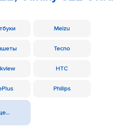
тбуки
Meizu
ншеты
Tecno
ckview
HTC
ePlus
Philips
е...