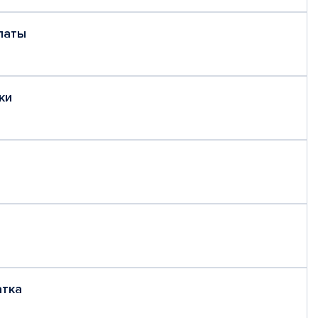
латы
ки
атка