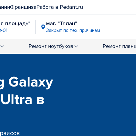
ании
Франшиза
Работа в Pedant.ru
ая площадь"
маг. "Талан"
8-01
Закрыт по тех. причинам
Ремонт
ноутбуков
Ремонт
план
 Galaxy
Ultra в
ервисов