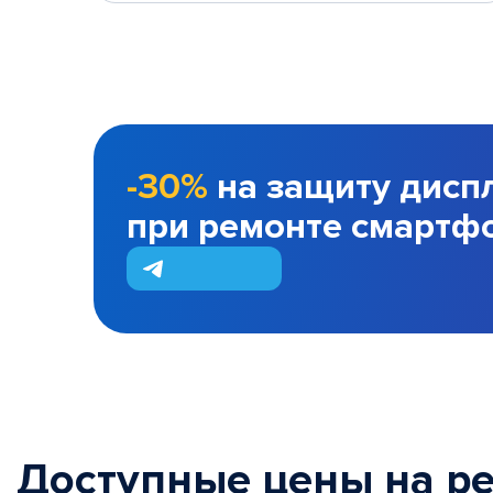
-30%
на защиту дисп
при ремонте смартф
Доступные цены на р