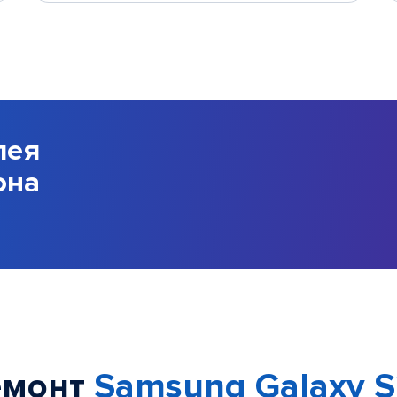
лея
она
емонт
Samsung Galaxy S2