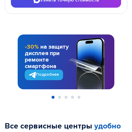
-30%
на защиту
дисплея при
ремонте
смартфона
Подробнее
Item
1
of
Все сервисные центры
удобно
5