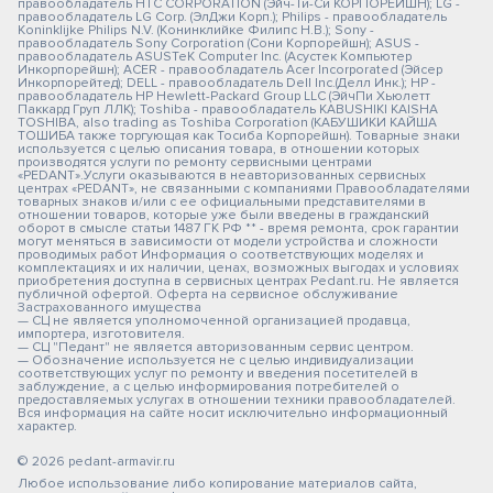
правообладатель HTC CORPORATION (Эйч-Ти-Си КОРПОРЕЙШН); LG -
правообладатель LG Corp. (ЭлДжи Корп.); Philips - правообладатель
Koninklijke Philips N.V. (Конинклийке Филипс Н.В.); Sony -
правообладатель Sony Corporation (Сони Корпорейшн); ASUS -
правообладатель ASUSTeK Computer Inc. (Асустек Компьютер
Инкорпорейшн); ACER - правообладатель Acer Incorporated (Эйсер
Инкорпорейтед); DELL - правообладатель Dell Inc.(Делл Инк.); HP -
правообладатель HP Hewlett-Packard Group LLC (ЭйчПи Хьюлетт
Паккард Груп ЛЛК); Toshiba - правообладатель KABUSHIKI KAISHA
TOSHIBA, also trading as Toshiba Corporation (КАБУШИКИ КАЙША
ТОШИБА также торгующая как Тосиба Корпорейшн). Товарные знаки
используется с целью описания товара, в отношении которых
производятся услуги по ремонту сервисными центрами
«PEDANT».Услуги оказываются в неавторизованных сервисных
центрах «PEDANT», не связанными с компаниями Правообладателями
товарных знаков и/или с ее официальными представителями в
отношении товаров, которые уже были введены в гражданский
оборот в смысле статьи 1487 ГК РФ ** - время ремонта, срок гарантии
могут меняться в зависимости от модели устройства и сложности
проводимых работ Информация о соответствующих моделях и
комплектациях и их наличии, ценах, возможных выгодах и условиях
приобретения доступна в сервисных центрах Pedant.ru. Не является
публичной офертой. Оферта на сервисное обслуживание
Застрахованного имущества
— СЦ не является уполномоченной организацией продавца,
импортера, изготовителя.
— СЦ "Педант" не является авторизованным сервис центром.
— Обозначение используется не с целью индивидуализации
соответствующих услуг по ремонту и введения посетителей в
заблуждение, а с целью информирования потребителей о
предоставляемых услугах в отношении техники правообладателей.
Вся информация на сайте носит исключительно информационный
характер.
© 2026 pedant-armavir.ru
Любое использование либо копирование материалов сайта,