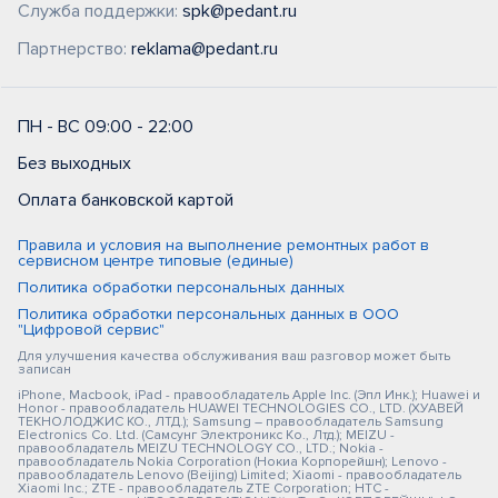
Служба поддержки:
spk@pedant.ru
Партнерство:
reklama@pedant.ru
ПН - ВС 09:00 - 22:00
Без выходных
Оплата банковской картой
Правила и условия на выполнение ремонтных работ в
сервисном центре типовые (единые)
Политика обработки персональных данных
Политика обработки персональных данных в ООО
"Цифровой сервис"
Для улучшения качества обслуживания ваш разговор может быть
записан
iPhone, Macbook, iPad - правообладатель Apple Inc. (Эпл Инк.); Huawei и
Honor - правообладатель HUAWEI TECHNOLOGIES CO., LTD. (ХУАВЕЙ
ТЕКНОЛОДЖИС КО., ЛТД.); Samsung – правообладатель Samsung
Electronics Co. Ltd. (Самсунг Электроникс Ко., Лтд.); MEIZU -
правообладатель MEIZU TECHNOLOGY CO., LTD.; Nokia -
правообладатель Nokia Corporation (Нокиа Корпорейшн); Lenovo -
правообладатель Lenovo (Beijing) Limited; Xiaomi - правообладатель
Xiaomi Inc.; ZTE - правообладатель ZTE Corporation; HTC -