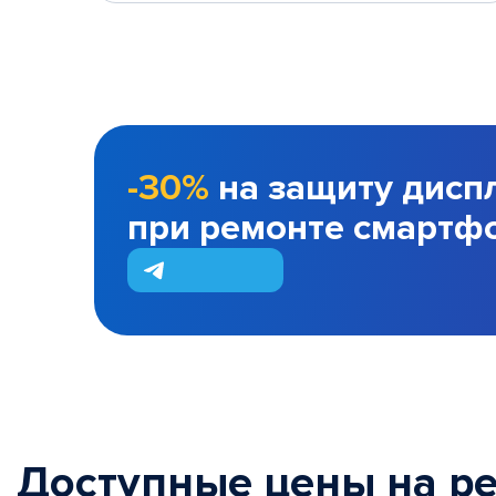
-30%
на защиту дисп
при ремонте смартф
Доступные цены на р