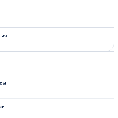
ния
еры
ки