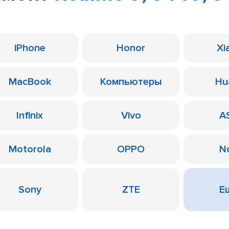
iPhone
Honor
Xi
MacBook
Компьютеры
Hu
Infinix
Vivo
A
Motorola
OPPO
N
Sony
ZTE
Ещ