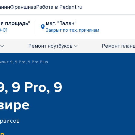
ании
Франшиза
Работа в Pedant.ru
ая площадь"
маг. "Талан"
8-01
Закрыт по тех. причинам
Ремонт
ноутбуков
Ремонт
план
онт 9, 9 Pro, 9 Pro Plus
, 9 Pro, 9
авире
ервисов