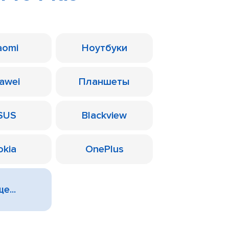
aomi
Ноутбуки
awei
Планшеты
SUS
Blackview
okia
OnePlus
е...