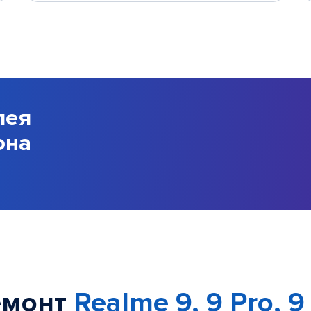
лея
она
емонт
Realme 9, 9 Pro, 9