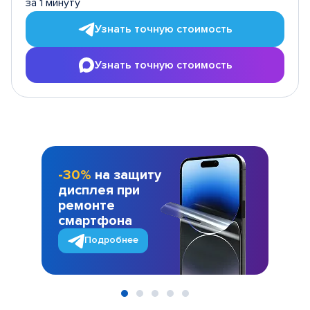
за 1 минуту
Узнать точную стоимость
Узнать точную стоимость
-30%
на защиту
дисплея при
ремонте
смартфона
Подробнее
Item