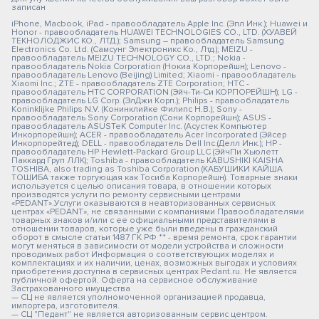
записан
iPhone, Macbook, iPad - правообладатель Apple Inc. (Эпл Инк.); Huawei и
Honor - правообладатель HUAWEI TECHNOLOGIES CO., LTD. (ХУАВЕЙ
ТЕКНОЛОДЖИС КО., ЛТД.); Samsung – правообладатель Samsung
Electronics Co. Ltd. (Самсунг Электроникс Ко., Лтд.); MEIZU -
правообладатель MEIZU TECHNOLOGY CO., LTD.; Nokia -
правообладатель Nokia Corporation (Нокиа Корпорейшн); Lenovo -
правообладатель Lenovo (Beijing) Limited; Xiaomi - правообладатель
Xiaomi Inc.; ZTE - правообладатель ZTE Corporation; HTC -
правообладатель HTC CORPORATION (Эйч-Ти-Си КОРПОРЕЙШН); LG -
правообладатель LG Corp. (ЭлДжи Корп.); Philips - правообладатель
Koninklijke Philips N.V. (Конинклийке Филипс Н.В.); Sony -
правообладатель Sony Corporation (Сони Корпорейшн); ASUS -
правообладатель ASUSTeK Computer Inc. (Асустек Компьютер
Инкорпорейшн); ACER - правообладатель Acer Incorporated (Эйсер
Инкорпорейтед); DELL - правообладатель Dell Inc.(Делл Инк.); HP -
правообладатель HP Hewlett-Packard Group LLC (ЭйчПи Хьюлетт
Паккард Груп ЛЛК); Toshiba - правообладатель KABUSHIKI KAISHA
TOSHIBA, also trading as Toshiba Corporation (КАБУШИКИ КАЙША
ТОШИБА также торгующая как Тосиба Корпорейшн). Товарные знаки
используется с целью описания товара, в отношении которых
производятся услуги по ремонту сервисными центрами
«PEDANT».Услуги оказываются в неавторизованных сервисных
центрах «PEDANT», не связанными с компаниями Правообладателями
товарных знаков и/или с ее официальными представителями в
отношении товаров, которые уже были введены в гражданский
оборот в смысле статьи 1487 ГК РФ ** - время ремонта, срок гарантии
могут меняться в зависимости от модели устройства и сложности
проводимых работ Информация о соответствующих моделях и
комплектациях и их наличии, ценах, возможных выгодах и условиях
приобретения доступна в сервисных центрах Pedant.ru. Не является
публичной офертой. Оферта на сервисное обслуживание
Застрахованного имущества
— СЦ не является уполномоченной организацией продавца,
импортера, изготовителя.
— СЦ "Педант" не является авторизованным сервис центром.