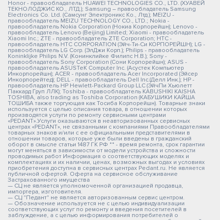
Honor - правообладатель HUAWEI TECHNOLOGIES CO., LTD. (ХУАВЕЙ
ТЕКНОЛОДЖИС КО., ЛТД.); Samsung – правообладатель Samsung
Electronics Co. Ltd. (Самсунг Электроникс Ко., Лтд.); MEIZU -
правообладатель MEIZU TECHNOLOGY CO., LTD.; Nokia -
правообладатель Nokia Corporation (Нокиа Корпорейшн); Lenovo -
правообладатель Lenovo (Beijing) Limited; Xiaomi - правообладатель
Xiaomi Inc.; ZTE - правообладатель ZTE Corporation; HTC -
правообладатель HTC CORPORATION (Эйч-Ти-Си КОРПОРЕЙШН); LG -
правообладатель LG Corp. (ЭлДжи Корп.); Philips - правообладатель
Koninklijke Philips N.V. (Конинклийке Филипс Н.В.); Sony -
правообладатель Sony Corporation (Сони Корпорейшн); ASUS -
правообладатель ASUSTeK Computer Inc. (Асустек Компьютер
Инкорпорейшн); ACER - правообладатель Acer Incorporated (Эйсер
Инкорпорейтед); DELL - правообладатель Dell Inc.(Делл Инк.); HP -
правообладатель HP Hewlett-Packard Group LLC (ЭйчПи Хьюлетт
Паккард Груп ЛЛК); Toshiba - правообладатель KABUSHIKI KAISHA
TOSHIBA, also trading as Toshiba Corporation (КАБУШИКИ КАЙША
ТОШИБА также торгующая как Тосиба Корпорейшн). Товарные знаки
используется с целью описания товара, в отношении которых
производятся услуги по ремонту сервисными центрами
«PEDANT».Услуги оказываются в неавторизованных сервисных
центрах «PEDANT», не связанными с компаниями Правообладателями
товарных знаков и/или с ее официальными представителями в
отношении товаров, которые уже были введены в гражданский
оборот в смысле статьи 1487 ГК РФ ** - время ремонта, срок гарантии
могут меняться в зависимости от модели устройства и сложности
проводимых работ Информация о соответствующих моделях и
комплектациях и их наличии, ценах, возможных выгодах и условиях
приобретения доступна в сервисных центрах Pedant.ru. Не является
публичной офертой. Оферта на сервисное обслуживание
Застрахованного имущества
— СЦ не является уполномоченной организацией продавца,
импортера, изготовителя.
— СЦ "Педант" не является авторизованным сервис центром.
— Обозначение используется не с целью индивидуализации
соответствующих услуг по ремонту и введения посетителей в
заблуждение, а с целью информирования потребителей о