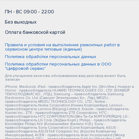
ПН - ВС 09:00 - 22:00
Без выходных
Оплата банковской картой
Правила и условия на выполнение ремонтных работ в
сервисном центре типовые (единые)
Политика обработки персональных данных
Политика обработки персональных данных в ООО
"Цифровой сервис"
Для улучшения качества обслуживания ваш разговор может быть
записан
iPhone, Macbook, iPad - правообладатель Apple Inc. (Эпл Инк.); Huawei и
Honor - правообладатель HUAWEI TECHNOLOGIES CO., LTD. (ХУАВЕЙ
ТЕКНОЛОДЖИС КО., ЛТД.); Samsung – правообладатель Samsung
Electronics Co. Ltd. (Самсунг Электроникс Ко., Лтд.); MEIZU -
правообладатель MEIZU TECHNOLOGY CO., LTD.; Nokia -
правообладатель Nokia Corporation (Нокиа Корпорейшн); Lenovo -
правообладатель Lenovo (Beijing) Limited; Xiaomi - правообладатель
Xiaomi Inc.; ZTE - правообладатель ZTE Corporation; HTC -
правообладатель HTC CORPORATION (Эйч-Ти-Си КОРПОРЕЙШН); LG -
правообладатель LG Corp. (ЭлДжи Корп.); Philips - правообладатель
Koninklijke Philips N.V. (Конинклийке Филипс Н.В.); Sony -
правообладатель Sony Corporation (Сони Корпорейшн); ASUS -
правообладатель ASUSTeK Computer Inc. (Асустек Компьютер
Инкорпорейшн); ACER - правообладатель Acer Incorporated (Эйсер
Инкорпорейтед); DELL - правообладатель Dell Inc.(Делл Инк.); HP -