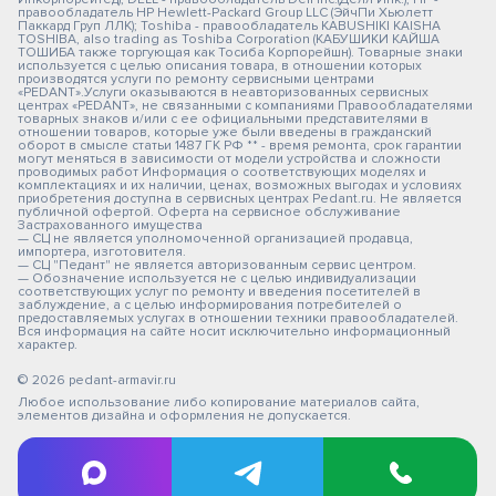
правообладатель HP Hewlett-Packard Group LLC (ЭйчПи Хьюлетт
Паккард Груп ЛЛК); Toshiba - правообладатель KABUSHIKI KAISHA
TOSHIBA, also trading as Toshiba Corporation (КАБУШИКИ КАЙША
ТОШИБА также торгующая как Тосиба Корпорейшн). Товарные знаки
используется с целью описания товара, в отношении которых
производятся услуги по ремонту сервисными центрами
«PEDANT».Услуги оказываются в неавторизованных сервисных
центрах «PEDANT», не связанными с компаниями Правообладателями
товарных знаков и/или с ее официальными представителями в
отношении товаров, которые уже были введены в гражданский
оборот в смысле статьи 1487 ГК РФ ** - время ремонта, срок гарантии
могут меняться в зависимости от модели устройства и сложности
проводимых работ Информация о соответствующих моделях и
комплектациях и их наличии, ценах, возможных выгодах и условиях
приобретения доступна в сервисных центрах Pedant.ru. Не является
публичной офертой. Оферта на сервисное обслуживание
Застрахованного имущества
— СЦ не является уполномоченной организацией продавца,
импортера, изготовителя.
— СЦ "Педант" не является авторизованным сервис центром.
— Обозначение используется не с целью индивидуализации
соответствующих услуг по ремонту и введения посетителей в
заблуждение, а с целью информирования потребителей о
предоставляемых услугах в отношении техники правообладателей.
Вся информация на сайте носит исключительно информационный
характер.
© 2026 pedant-armavir.ru
Любое использование либо копирование материалов сайта,
элементов дизайна и оформления не допускается.