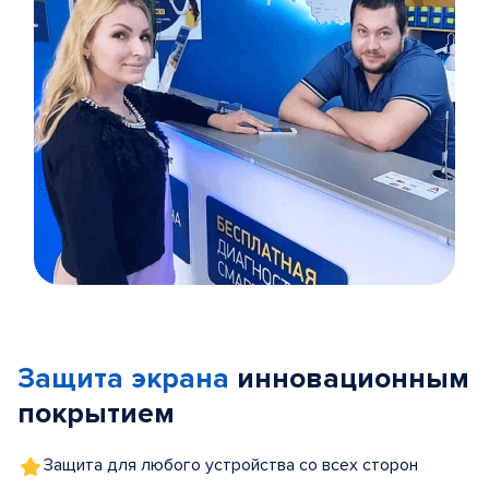
Item
1
of
Защита экрана
инновационным
5
покрытием
Защита для любого устройства со всех сторон