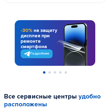
-30%
на защиту
дисплея при
ремонте
смартфона
Подробнее
Item
1
of
Все сервисные центры
удобно
5
расположены