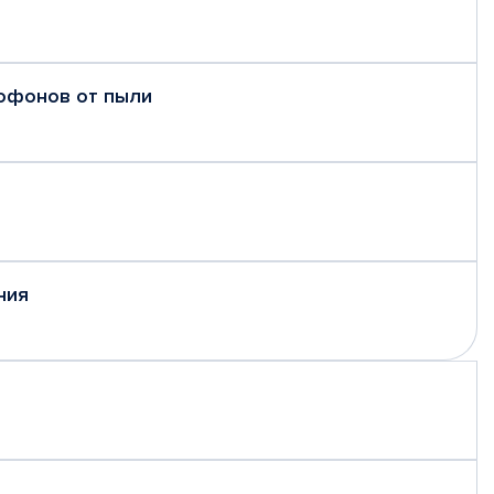
рофонов от пыли
ния