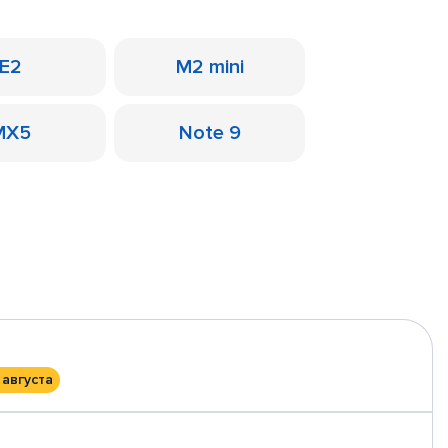
E2
M2 mini
MX5
Note 9
 августа