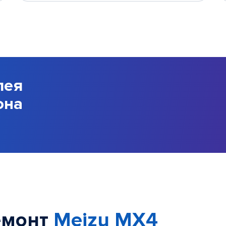
лея
она
емонт
Meizu MX4