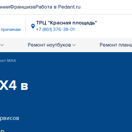
ании
Франшиза
Работа в Pedant.ru
ТРЦ "Красная площадь"
. причинам
+7 (861) 376-38-01
Ремонт
ноутбуков
Ремонт
план
онт MX4
X4 в
ервисов