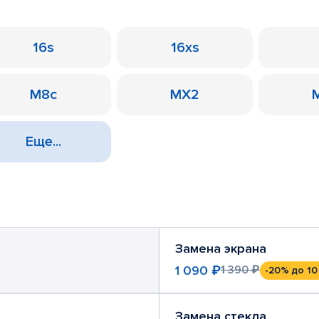
16s
16xs
M8c
MX2
Еще...
Замена экрана
1 090 ₽
1 390 ₽
-20%
до 10
Замена стекла