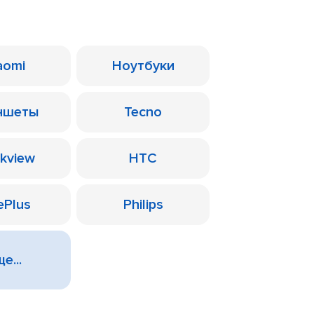
aomi
Ноутбуки
ншеты
Tecno
ckview
HTC
ePlus
Philips
е...