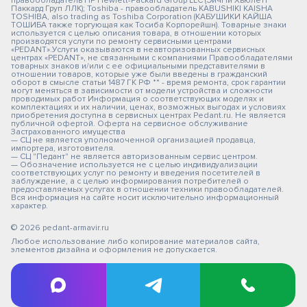
правообладатель HP Hewlett-Packard Group LLC (ЭйчПи Хьюлетт
Паккард Груп ЛЛК); Toshiba - правообладатель KABUSHIKI KAISHA
TOSHIBA, also trading as Toshiba Corporation (КАБУШИКИ КАЙША
ТОШИБА также торгующая как Тосиба Корпорейшн). Товарные знаки
используется с целью описания товара, в отношении которых
производятся услуги по ремонту сервисными центрами
«PEDANT».Услуги оказываются в неавторизованных сервисных
центрах «PEDANT», не связанными с компаниями Правообладателями
товарных знаков и/или с ее официальными представителями в
отношении товаров, которые уже были введены в гражданский
оборот в смысле статьи 1487 ГК РФ ** - время ремонта, срок гарантии
могут меняться в зависимости от модели устройства и сложности
проводимых работ Информация о соответствующих моделях и
комплектациях и их наличии, ценах, возможных выгодах и условиях
приобретения доступна в сервисных центрах Pedant.ru. Не является
публичной офертой. Оферта на сервисное обслуживание
Застрахованного имущества
— СЦ не является уполномоченной организацией продавца,
импортера, изготовителя.
— СЦ "Педант" не является авторизованным сервис центром.
— Обозначение используется не с целью индивидуализации
соответствующих услуг по ремонту и введения посетителей в
заблуждение, а с целью информирования потребителей о
предоставляемых услугах в отношении техники правообладателей.
Вся информация на сайте носит исключительно информационный
характер.
© 2026 pedant-armavir.ru
Любое использование либо копирование материалов сайта,
элементов дизайна и оформления не допускается.