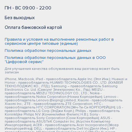
ПН - ВС 09:00 - 22:00
Без выходных
Оплата банковской картой
Правила и условия на выполнение ремонтных работ в
сервисном центре типовые (единые)
Политика обработки персональных данных
Политика обработки персональных данных в ООО
"Цифровой сервис"
Для улучшения качества обслуживания ваш разговор может быть
записан
iPhone, Macbook, iPad - правообладатель Apple Inc. (Эпл Инк.); Huawei и
Honor - правообладатель HUAWEI TECHNOLOGIES CO., LTD. (ХУАВЕЙ
ТЕКНОЛОДЖИС КО., ЛТД.); Samsung – правообладатель Samsung
Electronics Co. Ltd. (Самсунг Электроникс Ко., Лтд.); MEIZU -
правообладатель MEIZU TECHNOLOGY CO., LTD.; Nokia -
правообладатель Nokia Corporation (Нокиа Корпорейшн); Lenovo -
правообладатель Lenovo (Beijing) Limited; Xiaomi - правообладатель
Xiaomi Inc.; ZTE - правообладатель ZTE Corporation; HTC -
правообладатель HTC CORPORATION (Эйч-Ти-Си КОРПОРЕЙШН); LG -
правообладатель LG Corp. (ЭлДжи Корп.); Philips - правообладатель
Koninklijke Philips N.V. (Конинклийке Филипс Н.В.); Sony -
правообладатель Sony Corporation (Сони Корпорейшн); ASUS -
правообладатель ASUSTeK Computer Inc. (Асустек Компьютер
Инкорпорейшн); ACER - правообладатель Acer Incorporated (Эйсер
Инкорпорейтед); DELL - правообладатель Dell Inc.(Делл Инк.); HP -