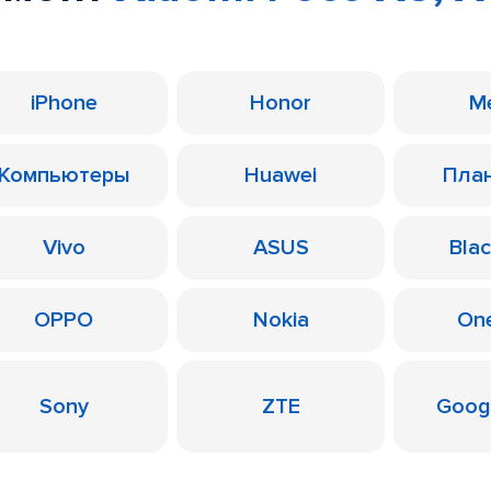
iPhone
Honor
M
Компьютеры
Huawei
Пла
Vivo
ASUS
Bla
OPPO
Nokia
On
Sony
ZTE
Googl