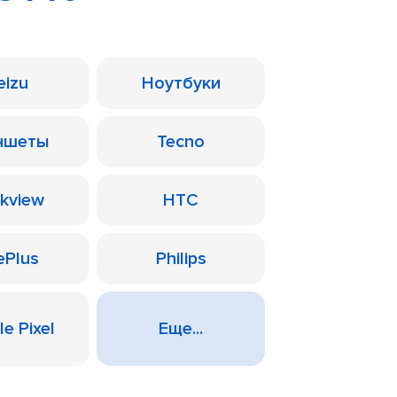
eizu
Ноутбуки
ншеты
Tecno
ckview
HTC
ePlus
Philips
e Pixel
Еще...