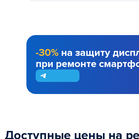
-30%
на защиту дисп
при ремонте смартф
Доступные цены на р