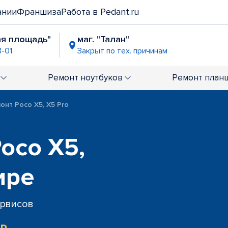
ании
Франшиза
Работа в Pedant.ru
ая площадь"
маг. "Талан"
8-01
Закрыт по тех. причинам
Ремонт
ноутбуков
Ремонт
план
онт Poco X5, X5 Pro
oco X5,
ире
ервисов