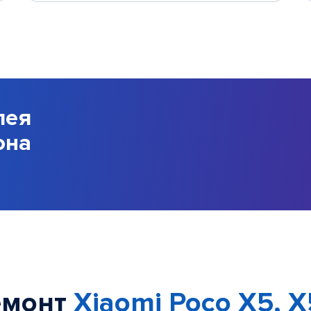
лея
она
емонт
Xiaomi Poco X5, X